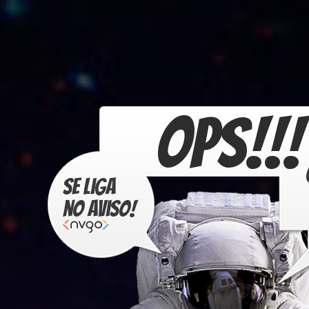
OPS!!!
Se liga
no aviso!