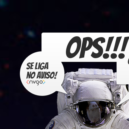
OPS!!!
Se liga
no aviso!