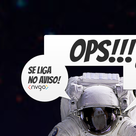
OPS!!!
Se liga
no aviso!