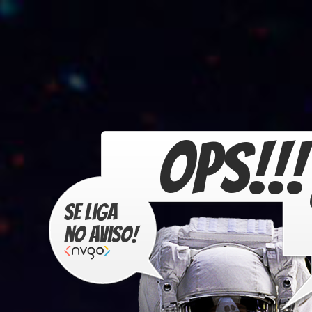
OPS!!!
Se liga
no aviso!