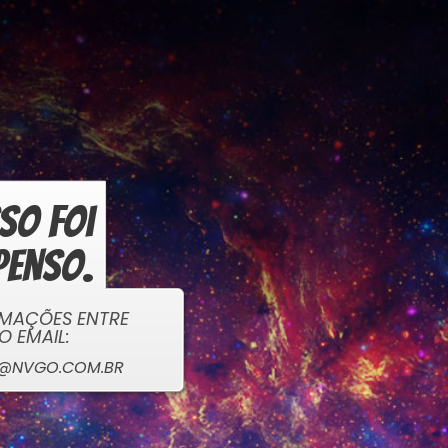
so foi
penso.
RMAÇÕES ENTRE
O EMAIL:
E@NVGO.COM.BR