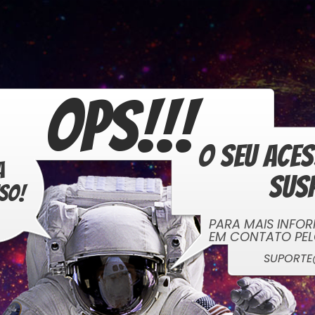
OPS!!!
O seu aces
a
sus
iso!
PARA MAIS INFO
EM CONTATO PEL
SUPORT