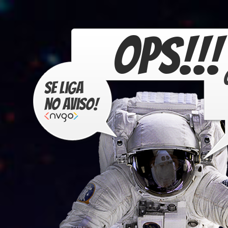
OPS!!!
Se liga
no aviso!