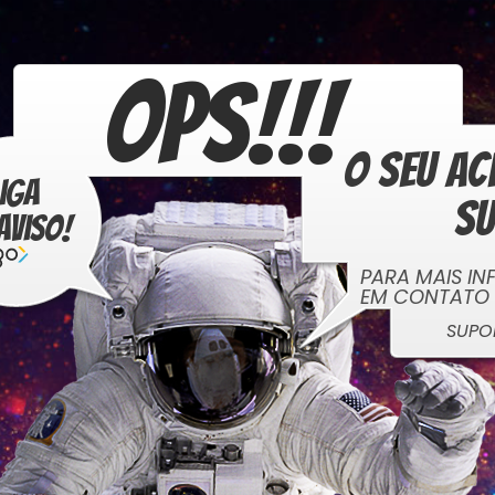
OPS!!!
O seu ac
liga
s
aviso!
PARA MAIS I
EM CONTATO 
SUPO