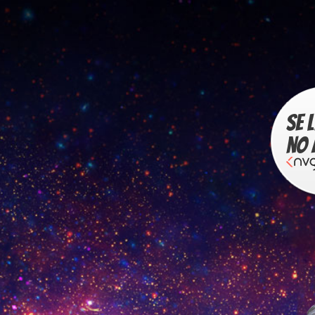
Se 
no 