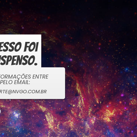
esso foi
uspenso.
NFORMAÇÕES ENTRE
PELO EMAIL:
RTE@NVGO.COM.BR