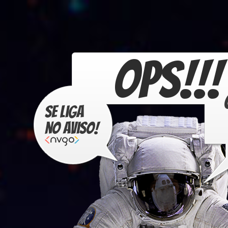
OPS!!!
Se liga
no aviso!