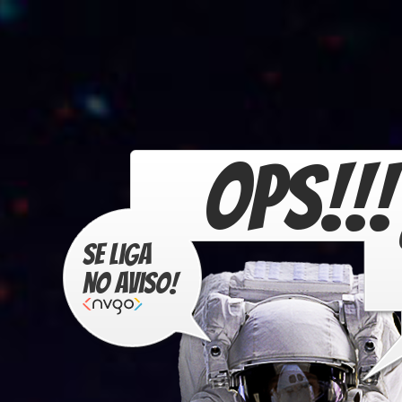
OPS!!!
Se liga
no aviso!