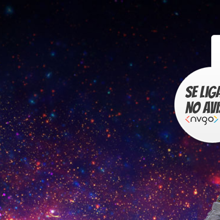
Se li
no a