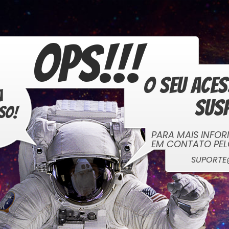
OPS!!!
O seu ace
ga
sus
viso!
PARA MAIS INF
EM CONTATO PE
SUPOR