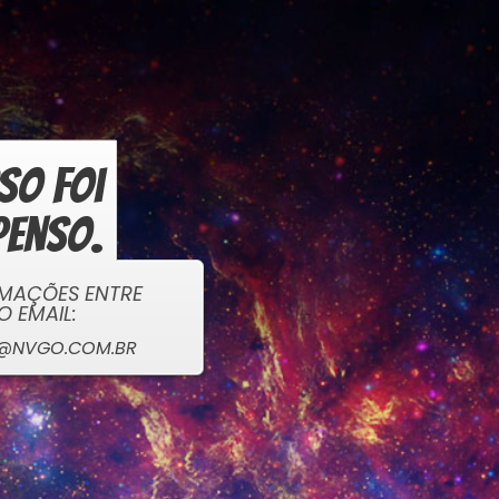
sso foi
penso.
ORMAÇÕES ENTRE
LO EMAIL:
TE@NVGO.COM.BR