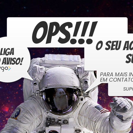
OPS!!!
O seu ac
liga
s
 aviso!
PARA MAIS I
EM CONTATO 
SUP