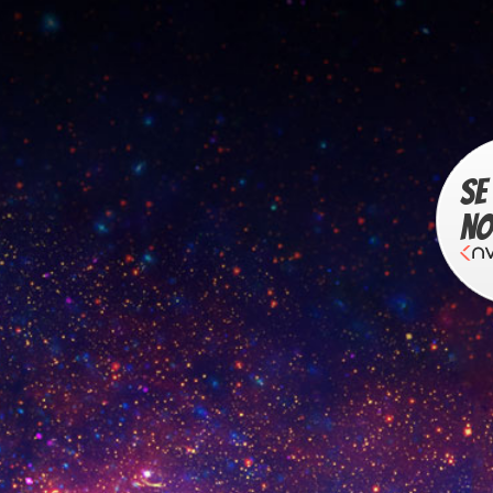
Se 
no