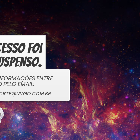
esso foi
uspenso.
NFORMAÇÕES ENTRE
PELO EMAIL:
ORTE@NVGO.COM.BR