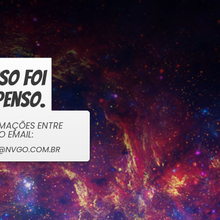
sso foi
penso.
RMAÇÕES ENTRE
O EMAIL:
E@NVGO.COM.BR