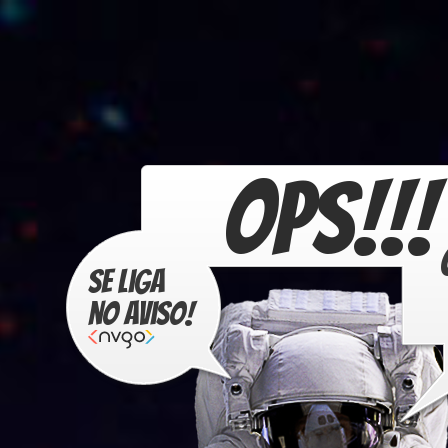
OPS!!!
Se liga
no aviso!