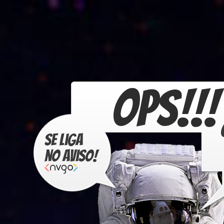
OPS!!!
Se liga
no aviso!