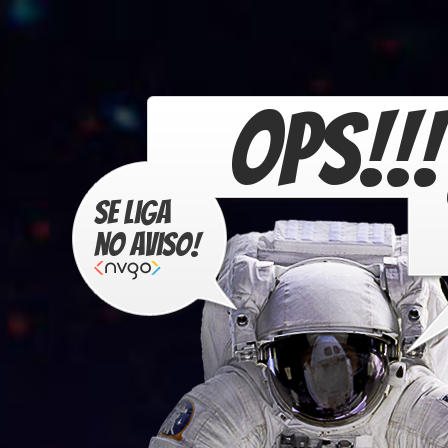
OPS!!!
Se liga
no aviso!